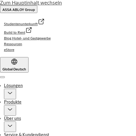
Zum Hauptinhalt wechseln
ASSA ABLOY Group
Studentenunterkunft
Build to Rent
Blog Hotel- und Gastgewerbe
Ressourcen
eStore
Global
·
Deutsch
Menu
Lösungen
Produkte
Über uns
Service & Kundendienst