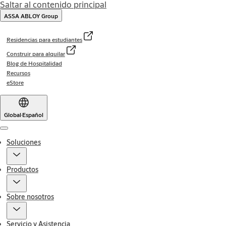
Saltar al contenido principal
ASSA ABLOY Group
Residencias para estudiantes
Construir para alquilar
Blog de Hospitalidad
Recursos
eStore
Global
·
Español
Menu
Soluciones
Productos
Sobre nosotros
Servicio y Asistencia