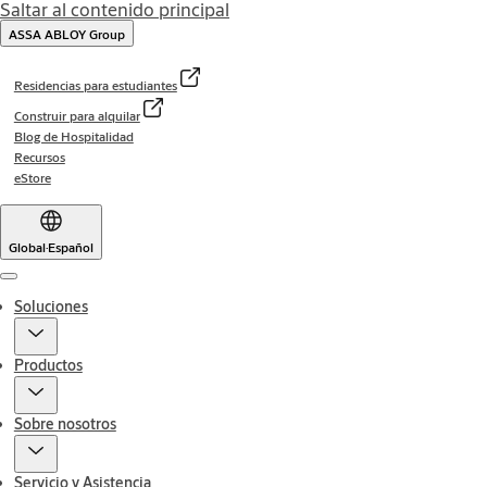
Saltar al contenido principal
ASSA ABLOY Group
Residencias para estudiantes
Construir para alquilar
Blog de Hospitalidad
Recursos
eStore
Global
·
Español
Menu
Soluciones
Productos
Sobre nosotros
Servicio y Asistencia