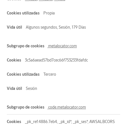
Propia
Algunos segundos, Sesión, 179 Días
metalocator.com
3c5a6aead57bd7cec66f753233fdafdc
Tercero
Sesión
code.metalocator.com
_pk_ref.4886.7eb4, _pk_id*, _pk_ses*, AWSALBCORS