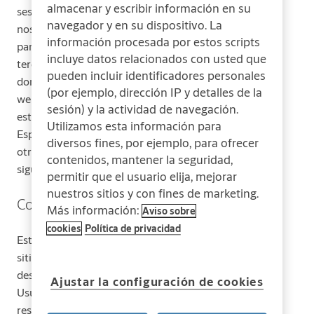
almacenar y escribir información en su
sesión. Estas cookies son establecidas por
navegador y en su dispositivo. La
nosotros, y se llaman cookies de primeras
información procesada por estos scripts
partes. También usamos cookies de
incluye datos relacionados con usted que
terceras partes (que son cookies de un
pueden incluir identificadores personales
dominio diferente al dominio del sitio
(por ejemplo, dirección IP y detalles de la
web que está visitando) para nuestros
sesión) y la actividad de navegación.
estudios de anuncios y marketing.
Utilizamos esta información para
Específicamente, usamos las cookies y
diversos fines, por ejemplo, para ofrecer
otras tecnologías de seguimiento para los
contenidos, mantener la seguridad,
siguientes propósitos:
permitir que el usuario elija, mejorar
nuestros sitios y con fines de marketing.
Cookies Esenciales
Más información:
Aviso sobre
cookies
Política de privacidad
Estas cookies son necesarias para que el
sitio web funcione y no se pueden
desactivar en nuestros sistemas.
Ajustar la configuración de cookies
Usualmente están configuradas para
responder a acciones hechas por usted