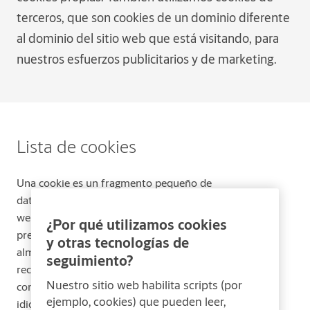
terceros, que son cookies de un dominio diferente
al dominio del sitio web que está visitando, para
nuestros esfuerzos publicitarios y de marketing.
Lista de cookies
Una cookie es un fragmento pequeño de
datos (archivos de texto) que un sitio
web, cuando es visitado por un usuario, le
¿Por qué utilizamos cookies
pregunta a su navegador para
y otras tecnologías de
almacenarse en su dispositivo y así
seguimiento?
recordar información acerca de usted,
Nuestro sitio web habilita scripts (por
como por ejemplo la preferencia de
ejemplo, cookies) que pueden leer,
idioma o su información para iniciar