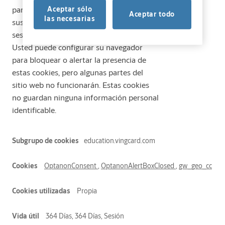
para recibir servicios, tales como ajustar
Aceptar sólo
Aceptar todo
las necesarias
sus preferencias de privacidad, iniciar
sesión en el sitio, o llenar formularios.
Usted puede configurar su navegador
para bloquear o alertar la presencia de
estas cookies, pero algunas partes del
sitio web no funcionarán. Estas cookies
no guardan ninguna información personal
identificable.
Cookies
education.vingcard.com
Esenciales
OptanonConsent
,
OptanonAlertBoxClosed
,
gw_geo_cc
Propia
364 Días, 364 Días, Sesión