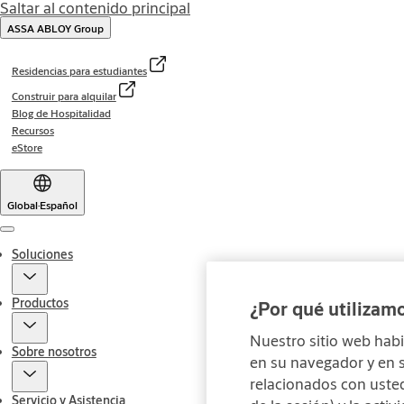
Saltar al contenido principal
ASSA ABLOY Group
Residencias para estudiantes
Construir para alquilar
Blog de Hospitalidad
Recursos
eStore
Global
·
Español
Menu
Soluciones
Productos
¿Por qué utilizam
Nuestro sitio web habi
Sobre nosotros
en su navegador y en s
relacionados con usted
Servicio y Asistencia