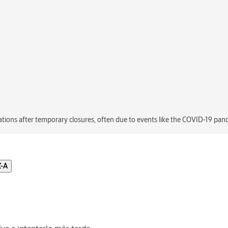
ations after temporary closures, often due to events like the COVID-19 pan
Z-A
a a intentarlo más tarde.