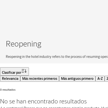
Reopening
Reopening in the hotel industry refers to the process of resuming oper
Filtro
Clasificar por
Relevancia
Más recientes primeros
Más antiguos primero
A-Z
0 resultados
No se han encontrado resultados
¡Lo sentimos! Parece que no encontramos ningún producto. Vuelv